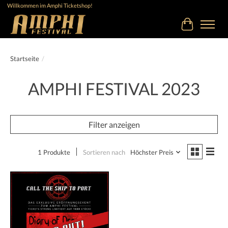
Willkommen im Amphi Ticketshop!
Ihr Warenk
Startseite
/
AMPHI FESTIVAL 2023
Filter anzeigen
1 Produkte
Sortieren nach
Höchster Preis