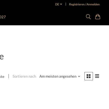
DE
Registrieren / Anmelden
027
e
Sortieren nach
Am meisten angesehen
kte