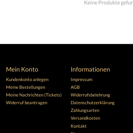
Keine Produkte gefu
Mein Konto
Informationen
Kundenkonto anlegen
Impressum
Meine Bestellungen
AGB
Meine Nachrichten (Tickets)
Widerrufsbelehrung
Widerruf beantragen
Datenschutzerklärung
Zahlungsarten
Versandkosten
Kontakt